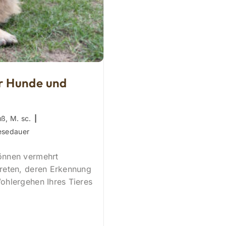
ür Hunde und
uß, M. sc.
esedauer
önnen vermehrt
reten, deren Erkennung
ohlergehen Ihres Tieres