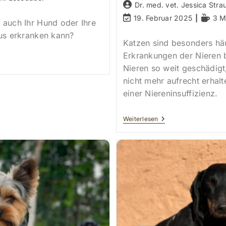
Beitrags-
Dr. med. vet. Jessica Stra
Autor:
Beitrag
Leseda
19. Februar 2025
3 M
 auch Ihr Hund oder Ihre
zuletzt
tus erkranken kann?
geändert
Katzen sind besonders hä
am:
Erkrankungen der Nieren b
Nieren so weit geschädigt,
nicht mehr aufrecht erhal
einer Niereninsuffizienz.
Chronische
Weiterlesen
Niereninsuffizienz
Bei
Katzen
(CNI)