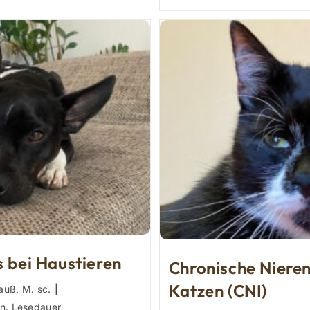
Für
Hunde
Und
Katzen
s bei Haustieren
Chronische Nieren
Katzen (CNI)
auß, M. sc.
er:
n. Lesedauer