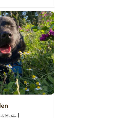
den
uß, M. sc.