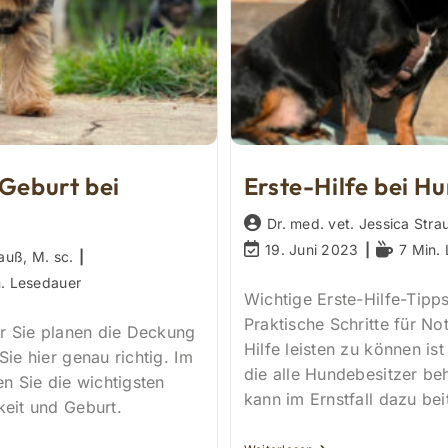
 Geburt bei
Erste-Hilfe bei H
Beitrags-
Dr. med. vet. Jessica Stra
Autor:
Beitrag
Lesedauer
19. Juni 2023
7 Min.
auß, M. sc.
zuletzt
r:
. Lesedauer
geändert
Wichtige Erste-Hilfe-Tipps
am:
Praktische Schritte für Not
er Sie planen die Deckung
Hilfe leisten zu können ist
Sie hier genau richtig. Im
die alle Hundebesitzer beh
en Sie die wichtigsten
kann im Ernstfall dazu be
keit und Geburt.