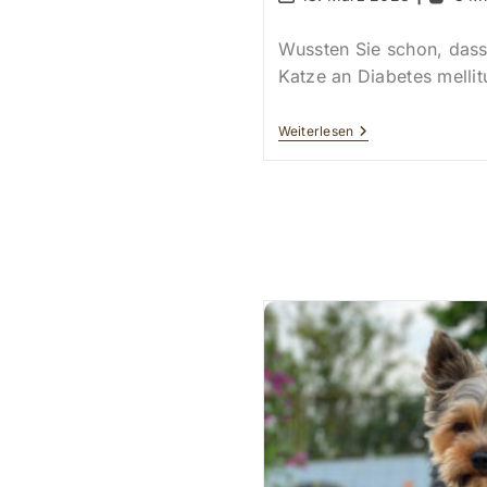
zuletzt
geändert
Wussten Sie schon, dass
am:
Katze an Diabetes melli
Diabetes
Weiterlesen
Mellitus
Bei
Haustieren