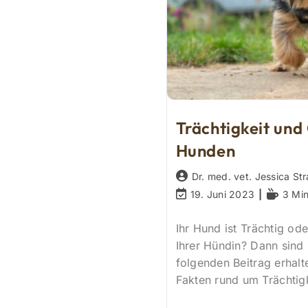
Trächtigkeit und
Hunden
Beitrags-
Dr. med. vet. Jessica Str
Autor:
Beitrag
Lesedaue
19. Juni 2023
3 Min
zuletzt
geändert
Ihr Hund ist Trächtig od
am:
Ihrer Hündin? Dann sind 
folgenden Beitrag erhalt
Fakten rund um Trächtig