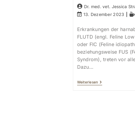
Beitrags-
Dr. med. vet. Jessica Str
Autor:
Beitrag
Le
13. Dezember 2023
zuletzt
geändert
Erkrankungen der harna
am:
FLUTD (engl. Feline Low
oder FIC (Feline idiopath
beziehungsweise FUS (Fe
Syndrom), treten vor all
Dazu…
Harnwegserkrank
Weiterlesen
Bei
Katzen
(FLUTD)