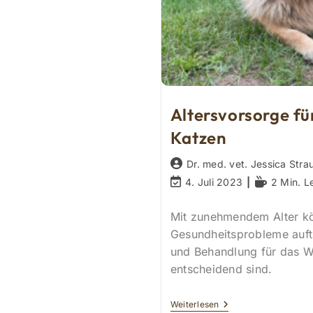
Altersvorsorge f
Katzen
Beitrags-
Dr. med. vet. Jessica Stra
Autor:
Beitrag
Lesedauer:
4. Juli 2023
2 Min. L
zuletzt
geändert
Mit zunehmendem Alter k
am:
Gesundheitsprobleme auft
und Behandlung für das W
entscheidend sind.
Altersvorsorge
Weiterlesen