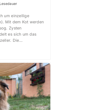
:
 Lesedauer
ch um einzellige
n). Mit dem Kot werden
 sog. Zysten
delt es sich um das
zeller. Die…