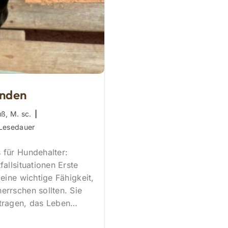
unden
uß, M. sc.
:
 Lesedauer
 für Hundehalter:
fallsituationen Erste
 eine wichtige Fähigkeit,
errschen sollten. Sie
itragen, das Leben…