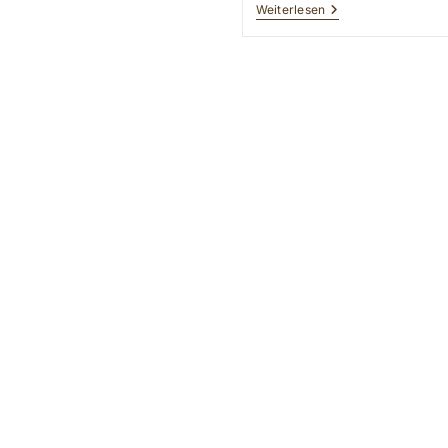
Trächtigkeit
Weiterlesen
Und
Geburt
Bei
Hunden