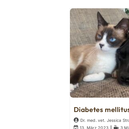
Diabetes mellitu
Beitrags-
Dr. med. vet. Jessica Str
Autor:
Beitrag
Lesedau
13. März 2023
3 Mi