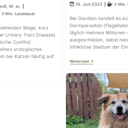
Autor:
Beitrag
Lesedauer
19. Juni 2023
3 Min.
auß, M. sc.
zuletzt
sedauer:
3 Min. Lesedauer
geändert
Bei Giardien handelt es si
am:
Darmparasiten (Flagellate
bleitenden Wege, kurz
täglich mehrere Millionen
er Urinary Tract Disease)
ausgeschieden, dabei han
ische Cystitis)
infektiöse Stadium der Ein
lines urologisches
em bei Katzen häufig auf.
Giardien
Weiterlesen
Bei
Hund
Und
ungen
Katze