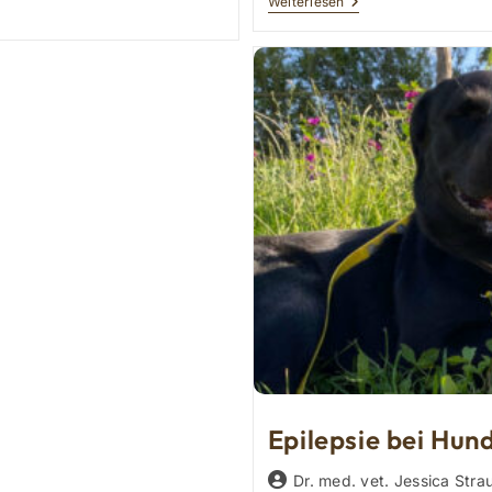
Erste-
Weiterlesen
Hilfe
Bei
Hunden
Epilepsie bei Hun
Beitrags-
Dr. med. vet. Jessica Stra