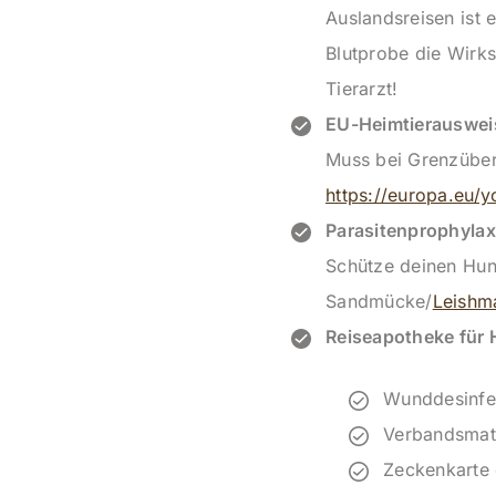
Auslandsreisen ist e
Blutprobe die Wirk
Tierarzt!
EU-Heimtierauswei
Muss bei Grenzübert
https://europa.eu/y
Parasitenprophylax
Schütze deinen Hun
Sandmücke/
Leishm
Reiseapotheke für
Wunddesinfek
Verbandsmater
Zeckenkarte