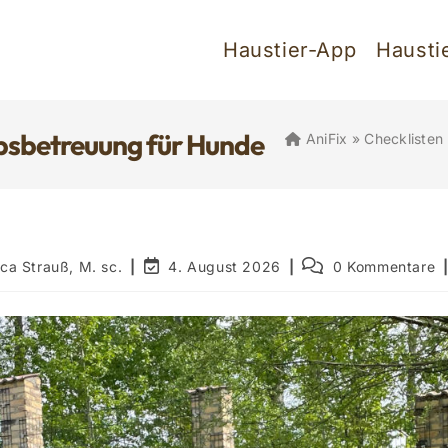
Haustier-App
Hausti
ubsbetreuung für Hunde
AniFix
»
Checklisten
Beitrag
Beitrags-
ica Strauß, M. sc.
4. August 2026
0 Kommentare
zuletzt
Kommentare:
geändert
am: