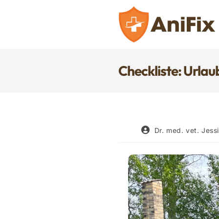
Zum
Inhalt
springen
Checkliste: Urla
Beitrags-
Dr. med. vet. Jess
Autor: