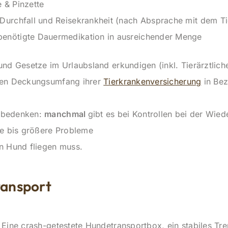
e & Pinzette
 Durchfall und Reisekrankheit (nach Absprache mit dem Ti
enötigte Dauermedikation in ausreichender Menge
nd Gesetze im Urlaubsland erkundigen (inkl. Tierärztliche
den Deckungsumfang ihrer
Tierkrankenversicherung
in Be
 bedenken:
manchmal
gibt es bei Kontrollen bei der Wied
re bis größere Probleme
in Hund fliegen muss.
ransport
Eine crash-getestete Hundetransportbox, ein stabiles Tre