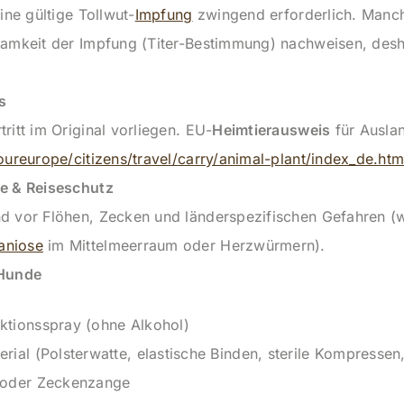
ine gültige Tollwut-
Impfung
zwingend erforderlich. Manc
samkeit der Impfung (Titer-Bestimmung) nachweisen, desh
s
ritt im Original vorliegen. EU-
Heimtierausweis
für Ausla
oureurope/citizens/travel/carry/animal-plant/index_de.ht
e & Reiseschutz
d vor Flöhen, Zecken und länderspezifischen Gefahren (w
aniose
im Mittelmeerraum oder Herzwürmern).
 Hunde
tionsspray (ohne Alkohol)
ial (Polsterwatte, elastische Binden, sterile Kompressen,
 oder Zeckenzange