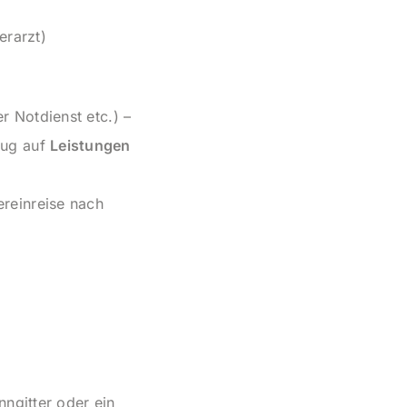
erarzt)
r Notdienst etc.) –
zug auf
Leistungen
ereinreise nach
nngitter oder ein