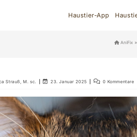
Haustier-App
Hausti
AniFix
Beitrag
Beitrags-
ca Strauß, M. sc.
23. Januar 2025
0 Kommentare
zuletzt
Kommentare:
geändert
am: