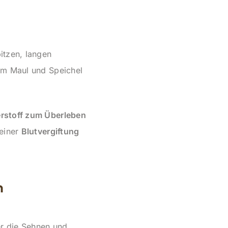
itzen, langen
m Maul und Speichel
erstoff zum Überleben
 einer
Blutvergiftung
n
r die Sehnen und