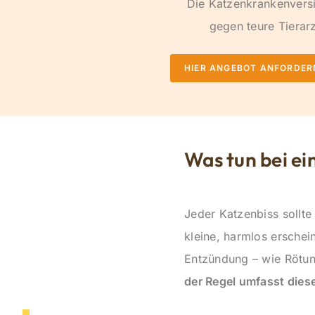
Die Katzenkrankenversi
gegen teure Tierar
HIER ANGEBOT ANFORDER
Was tun bei e
Jeder Katzenbiss sollt
kleine, harmlos erschei
Entzündung – wie Rötun
der Regel umfasst dies